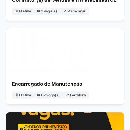
Consultor(a) de Vendas em Maracanaú/CE
📄 Efetivo
👥 1 vaga(s)
📍 Maracanaú
Encarregado de Manutenção
📄 Efetivo
👥 02 vaga(s)
📍 Fortaleza