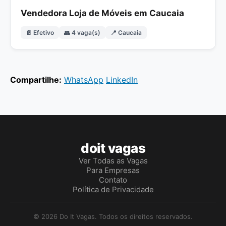
Vendedora Loja de Móveis em Caucaia
📄 Efetivo
👥 4 vaga(s)
📍 Caucaia
Compartilhe:
WhatsApp
LinkedIn
doit vagas
Ver Todas as Vagas
Para Empresas
Contato
Política de Privacidade
© 2026 Do It Vagas. Todos os direitos reservados.