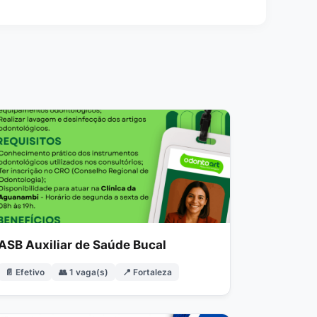
ASB Auxiliar de Saúde Bucal
📄 Efetivo
👥 1 vaga(s)
📍 Fortaleza