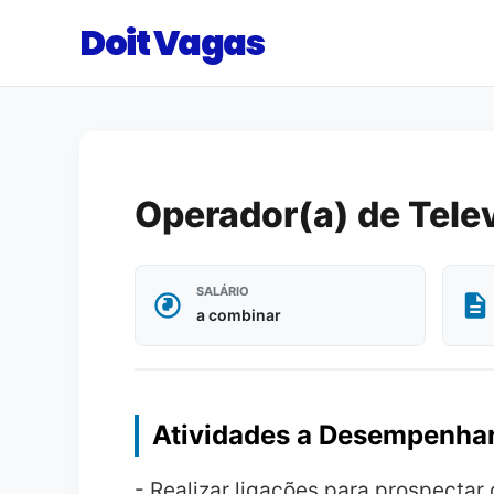
Doit Vagas
Operador(a) de Tele
SALÁRIO
a combinar
Atividades a Desempenha
- Realizar ligações para prospectar 