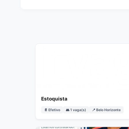
Estoquista
📄 Efetivo
👥 1 vaga(s)
📍 Belo Horizonte