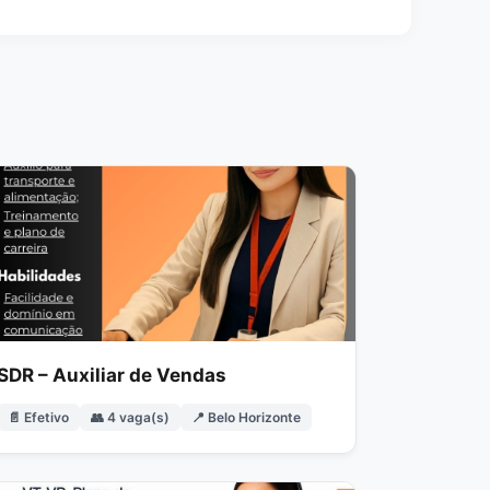
SDR – Auxiliar de Vendas
📄 Efetivo
👥 4 vaga(s)
📍 Belo Horizonte