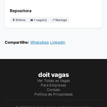
Repositora
📄 Efetivo
👥 1 vaga(s)
📍 Maringá
Compartilhe:
WhatsApp
LinkedIn
doit vagas
Ver Todas as Vagas
Para Empresas
Contato
Política de Privacidade