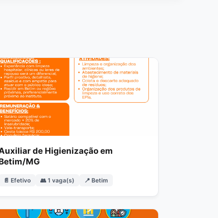
Auxiliar de Higienização em
Betim/MG
📄 Efetivo
👥 1 vaga(s)
📍 Betim