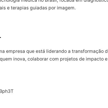
tecnologia médica no Brasil, focada em diagnósti
iais e terapias guiadas por imagem.
r
 uma empresa que está liderando a transformação 
quem inova, colaborar com projetos de impacto e 
4qBph3T