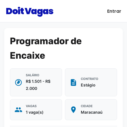
Doit Vagas
Entrar
Programador de
Encaixe
SALÁRIO
CONTRATO
R$ 1.501 - R$
Estágio
2.000
VAGAS
CIDADE
1 vaga(s)
Maracanaú