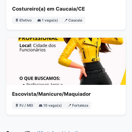
Costureiro(a) em Caucaia/CE
📄 Efetivo
👥 1 vaga(s)
📍 Caucaia
Escovista/Manicure/Maquiador
📄 PJ / MEI
👥 10 vaga(s)
📍 Fortaleza