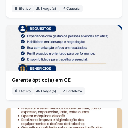
📄 Efetivo
👥 1 vaga(s)
📍 Caucaia
Gerente óptico(a) em CE
📄 Efetivo
👥 1 vaga(s)
📍 Fortaleza