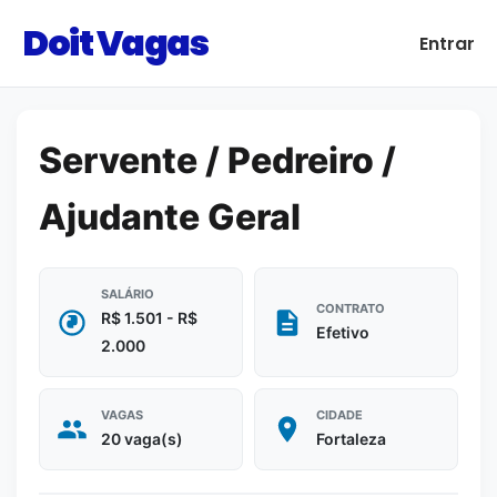
Doit Vagas
Entrar
Servente / Pedreiro /
Ajudante Geral
SALÁRIO
CONTRATO
R$ 1.501 - R$
Efetivo
2.000
VAGAS
CIDADE
20 vaga(s)
Fortaleza