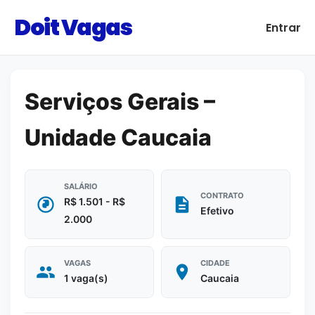
Doit Vagas
Entrar
Serviços Gerais –
Unidade Caucaia
SALÁRIO
CONTRATO
R$ 1.501 - R$
Efetivo
2.000
VAGAS
CIDADE
1 vaga(s)
Caucaia