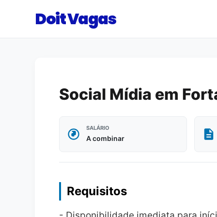
Doit Vagas
Social Mídia em For
SALÁRIO
A combinar
Requisitos
- Disponibilidade imediata para iníc