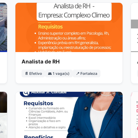
Analista de RH
📄 Efetivo
👥 1 vaga(s)
📍 Fortaleza