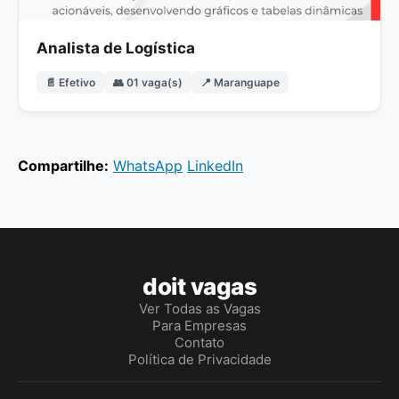
Analista de Logística
📄 Efetivo
👥 01 vaga(s)
📍 Maranguape
Compartilhe:
WhatsApp
LinkedIn
doit vagas
Ver Todas as Vagas
Para Empresas
Contato
Política de Privacidade