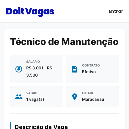
Doit Vagas
Entrar
Técnico de Manutenção
SALÁRIO
CONTRATO
R$ 3.001 - R$
Efetivo
3.500
VAGAS
CIDADE
1 vaga(s)
Maracanaú
Descrição da Vaga