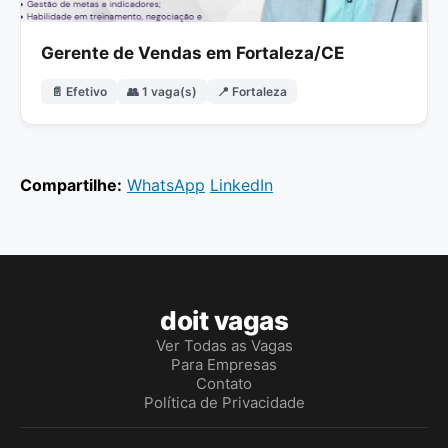
Gerente de Vendas em Fortaleza/CE
📄 Efetivo
👥 1 vaga(s)
📍 Fortaleza
Compartilhe:
WhatsApp
LinkedIn
doit vagas
Ver Todas as Vagas
Para Empresas
Contato
Política de Privacidade