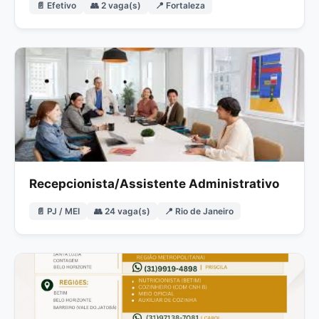
📄 Efetivo
👥 2 vaga(s)
📍 Fortaleza
Recepcionista/Assistente Administrativo
📄 PJ / MEI
👥 24 vaga(s)
📍 Rio de Janeiro