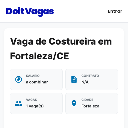
Doit Vagas
Entrar
Vaga de Costureira em
Fortaleza/CE
SALÁRIO
CONTRATO
a combinar
N/A
VAGAS
CIDADE
1 vaga(s)
Fortaleza