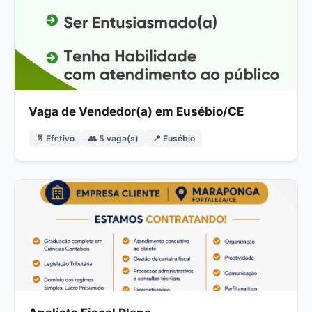
Vaga de Vendedor(a) em Eusébio/CE
📄 Efetivo
👥 5 vaga(s)
📍 Eusébio