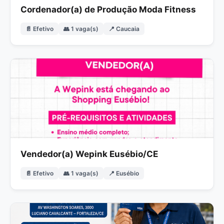
Cordenador(a) de Produção Moda Fitness
📄 Efetivo
👥 1 vaga(s)
📍 Caucaia
Vendedor(a) Wepink Eusébio/CE
📄 Efetivo
👥 1 vaga(s)
📍 Eusébio