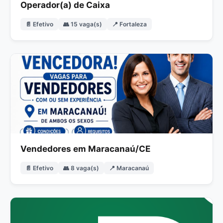
Operador(a) de Caixa
📄 Efetivo
👥 15 vaga(s)
📍 Fortaleza
Vendedores em Maracanaú/CE
📄 Efetivo
👥 8 vaga(s)
📍 Maracanaú