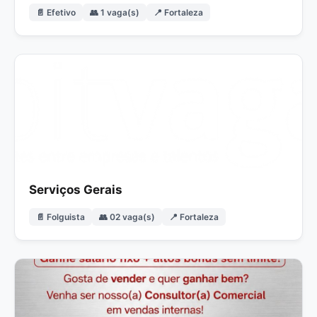
📄 Efetivo
👥 1 vaga(s)
📍 Fortaleza
Serviços Gerais
📄 Folguista
👥 02 vaga(s)
📍 Fortaleza