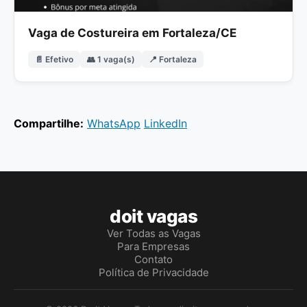
Vaga de Costureira em Fortaleza/CE
📄 Efetivo
👥 1 vaga(s)
📍 Fortaleza
Compartilhe:
WhatsApp
LinkedIn
doit vagas
Ver Todas as Vagas
Para Empresas
Contato
Política de Privacidade