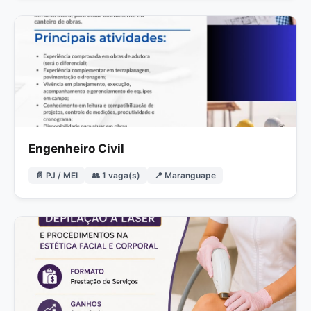
Engenheiro Civil
📄 PJ / MEI
👥 1 vaga(s)
📍 Maranguape