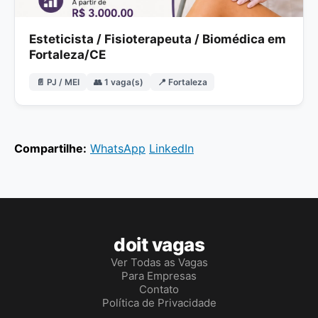
Esteticista / Fisioterapeuta / Biomédica em
Fortaleza/CE
📄 PJ / MEI
👥 1 vaga(s)
📍 Fortaleza
Compartilhe:
WhatsApp
LinkedIn
doit vagas
Ver Todas as Vagas
Para Empresas
Contato
Política de Privacidade