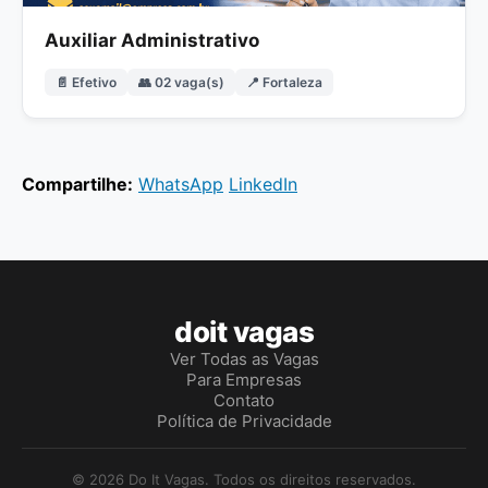
Auxiliar Administrativo
📄 Efetivo
👥 02 vaga(s)
📍 Fortaleza
Compartilhe:
WhatsApp
LinkedIn
doit vagas
Ver Todas as Vagas
Para Empresas
Contato
Política de Privacidade
© 2026 Do It Vagas. Todos os direitos reservados.