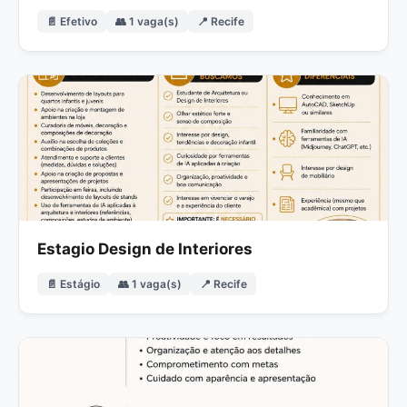
📄 Efetivo
👥 1 vaga(s)
📍 Recife
Estagio Design de Interiores
📄 Estágio
👥 1 vaga(s)
📍 Recife