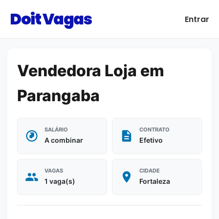
Doit Vagas
Entrar
Vendedora Loja em
Parangaba
SALÁRIO
CONTRATO
A combinar
Efetivo
VAGAS
CIDADE
1 vaga(s)
Fortaleza