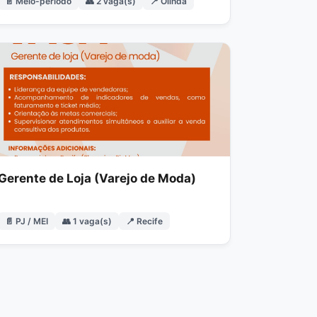
📄 Meio-período
👥 2 vaga(s)
📍 Olinda
Gerente de Loja (Varejo de Moda)
📄 PJ / MEI
👥 1 vaga(s)
📍 Recife