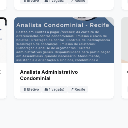
📄 Efetivo
👥 1 vaga(s)
📍 Recife
E
Analista Administrativo
Condominial
📄 Efetivo
👥 1 vaga(s)
📍 Recife