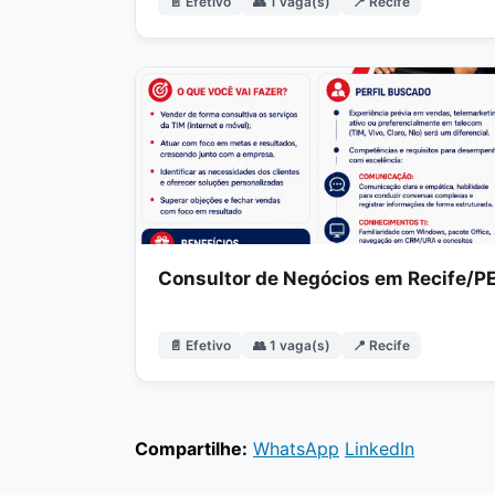
📄 Efetivo
👥 1 vaga(s)
📍 Recife
Consultor de Negócios em Recife/P
📄 Efetivo
👥 1 vaga(s)
📍 Recife
Compartilhe:
WhatsApp
LinkedIn