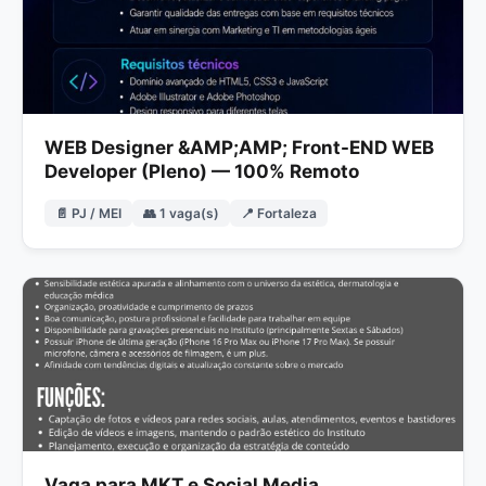
WEB Designer &AMP;AMP; Front-END WEB
Developer (Pleno) — 100% Remoto
📄 PJ / MEI
👥 1 vaga(s)
📍 Fortaleza
Vaga para MKT e Social Media