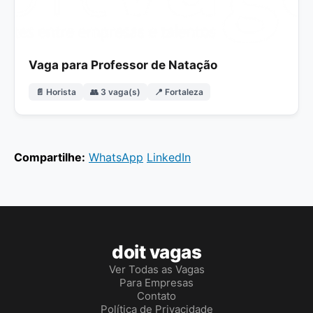
Vaga para Professor de Natação
📄 Horista
👥 3 vaga(s)
📍 Fortaleza
Compartilhe:
WhatsApp
LinkedIn
doit vagas
Ver Todas as Vagas
Para Empresas
Contato
Política de Privacidade