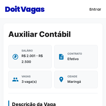
Doit Vagas
Entrar
Auxiliar Contábil
SALÁRIO
CONTRATO
R$ 2.001 - R$
Efetivo
2.500
VAGAS
CIDADE
3 vaga(s)
Maringá
Descrição da Vaga