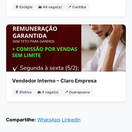
📄 Estágio
👥 44 vaga(s)
📍 Curitiba
Vendedor Interno – Claro Empresa
📄 Efetivo
👥 4 vaga(s)
📍 Guarapuava
Compartilhe:
WhatsApp
LinkedIn