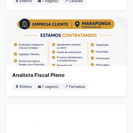
📄 Efetivo
👥 1 vaga(s)
📍 Caucaia
Analista Fiscal Pleno
📄 Efetivo
👥 1 vaga(s)
📍 Fortaleza