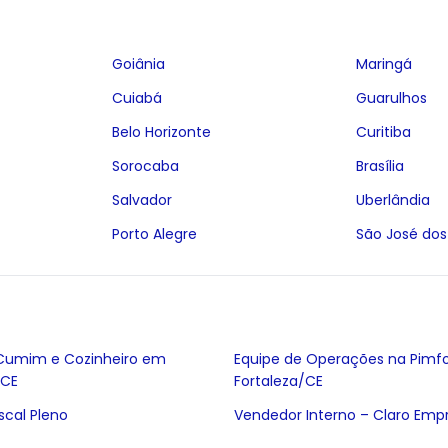
Goiânia
Maringá
Cuiabá
Guarulhos
Belo Horizonte
Curitiba
Sorocaba
Brasília
Salvador
Uberlândia
Porto Alegre
São José do
Cumim e Cozinheiro em
Equipe de Operações na Pim
/CE
Fortaleza/CE
iscal Pleno
Vendedor Interno – Claro Emp