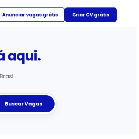
Anunciar vagas grátis
Criar CV grátis
 aqui.
rasil.
Buscar Vagas