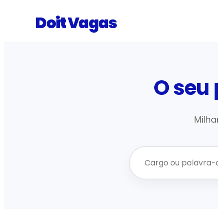
Doit Vagas
O seu
Milha