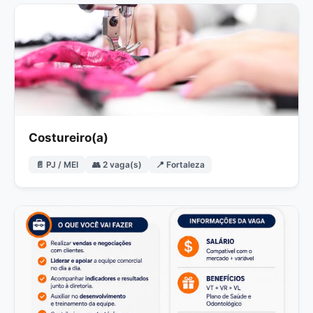
Costureiro(a)
📄 PJ / MEI
👥 2 vaga(s)
📍 Fortaleza