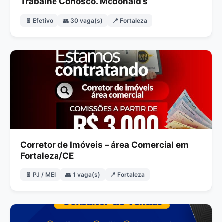
Trabalhe Conosco. Mcdonald’s
📄 Efetivo
👥 30 vaga(s)
📍 Fortaleza
Corretor de Imóveis – área Comercial em
Fortaleza/CE
📄 PJ / MEI
👥 1 vaga(s)
📍 Fortaleza