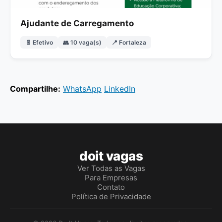
Ajudante de Carregamento
📄 Efetivo
👥 10 vaga(s)
📍 Fortaleza
Compartilhe:
WhatsApp
LinkedIn
doit vagas
Ver Todas as Vagas
Para Empresas
Contato
Política de Privacidade