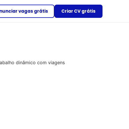
nunciar vagas grátis
Criar CV grátis
rabalho dinâmico com viagens