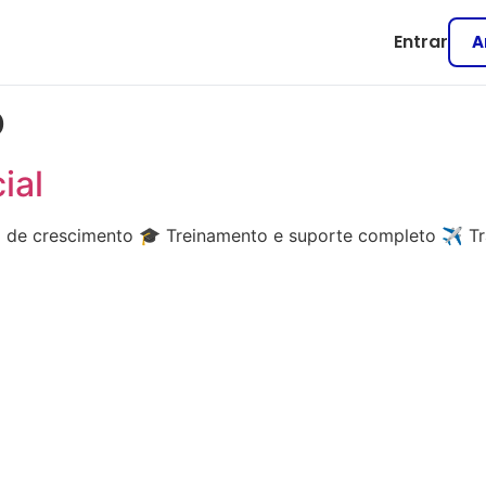
Entrar
A
ó
ial
l de crescimento 🎓 Treinamento e suporte completo ✈️ T