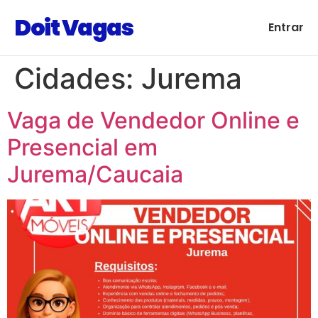
Doit Vagas
Entrar
Cidades:
Jurema
Vaga de Vendedor Online e
Presencial em
Jurema/Caucaia