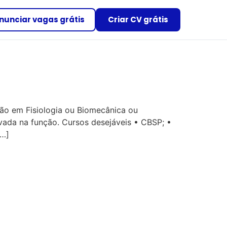
nunciar vagas grátis
Criar CV grátis
ão em Fisiologia ou Biomecânica ou
vada na função. Cursos desejáveis • CBSP; •
[…]