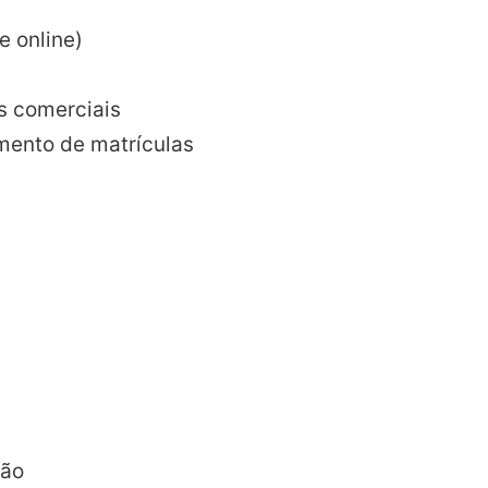
e online)
s comerciais
ento de matrículas
ção