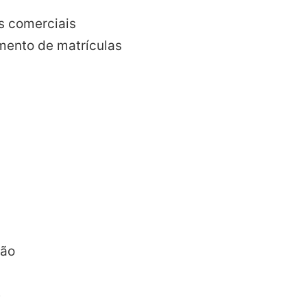
s comerciais
ento de matrículas
ção
e