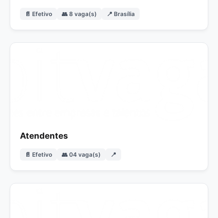
📄 Efetivo
👥 8 vaga(s)
📍 Brasília
Atendentes
📄 Efetivo
👥 04 vaga(s)
📍