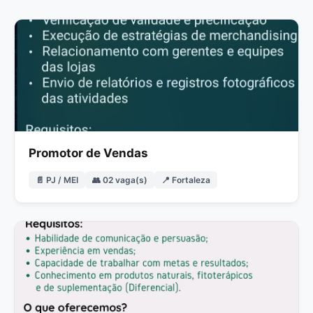
Promotor de Vendas
📄 PJ / MEI
👥 02 vaga(s)
📍 Fortaleza