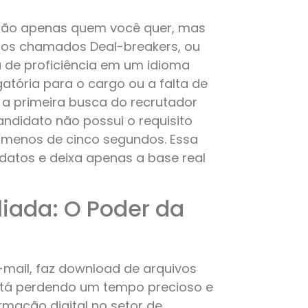
er não apenas quem você quer, mas
 os chamados Deal-breakers, ou
ta de proficiência em um idioma
gatória para o cargo ou a falta de
, a primeira busca do recrutador
candidato não possui o requisito
m menos de cinco segundos. Essa
idatos e deixa apenas a base real
iada: O Poder da
-mail, faz download de arquivos
está perdendo um tempo precioso e
mação digital no setor de