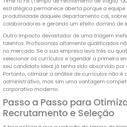
Time to Fill (Tempo de Fechamento de Vaga). 
estratégica permanece aberta porque a equipe 
produtividade daquele departamento cai, sobre
colaboradores e gerando um efeito dominó de in
Outro impacto devastador de uma triagem inefi
talentos. Profissionais altamente qualificados 
no mercado. Se a sua empresa leva três ou qu
selecionar os currículos e agendar a primeira en
seu candidato ideal já tenha sido absorvido por
Portanto, otimizar a análise de currículos não 
administrativo, mas sim uma vantagem competi
corporativo moderno.
Passo a Passo para Otimiza
Recrutamento e Seleção
A boa notícia é que a redução do tempo de tri