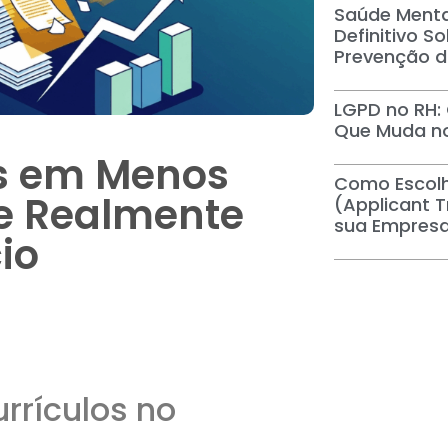
Saúde Menta
Definitivo S
Prevenção d
LGPD no RH: 
Que Muda no
os em Menos
Como Escolh
e Realmente
(Applicant 
sua Empresa
io
rrículos no
l