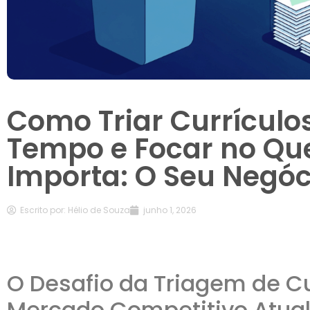
Como Triar Currícul
Tempo e Focar no Qu
Importa: O Seu Negóc
Escrito por:
Hélio de Souza
junho 1, 2026
O Desafio da Triagem de Cu
Mercado Competitivo Atua